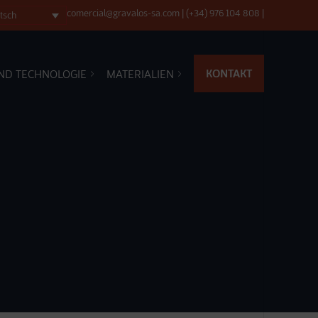
comercial@gravalos-sa.com
|
(+34) 976 104 808
|
tsch
KONTAKT
ND TECHNOLOGIE
MATERIALIEN