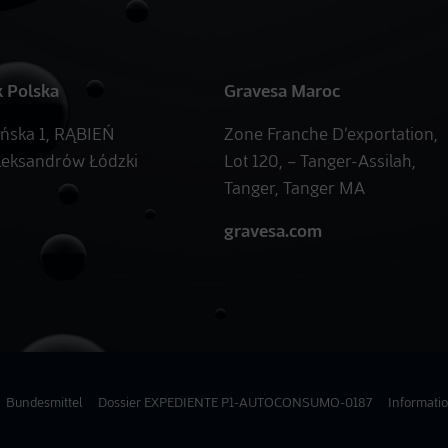
k Polska
Gravesa Maroc
ańska 1, RĄBIEŃ
Zone Franche D’exportation,
leksandrów Łódzki
Lot 120, – Tanger-Assilah,
Tanger, Tanger MA
gravesa.com
Bundesmittel
Dossier EXPEDIENTE P1-AUTOCONSUMO-0187
Informati
avigation