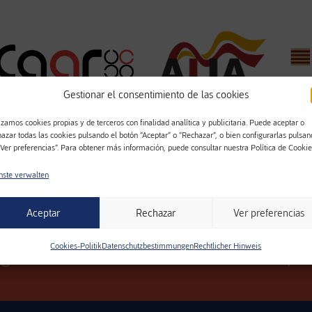
Gestionar el consentimiento de las cookies
izamos cookies propias y de terceros con finalidad analítica y publicitaria. Puede aceptar o
hazar todas las cookies pulsando el botón “Aceptar” o “Rechazar”, o bien configurarlas pulsa
“Ver preferencias”. Para obtener más información, puede consultar nuestra Política de Cookie
nste verwalten
Aceptar
Rechazar
Ver preferencias
odukte in anspruchsvollsten Prozessen und be
Cookies-Politik
Datenschutzbestimmungen
Rechtlicher Hinweis
 gesamten Prozesses. Möchten Sie wissen, wi