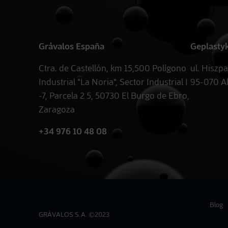
Grávalos España
Geplasty
Ctra. de Castellón, km 15,500 Polígono
ul. Hiszp
Industrial "La Noria", Sector Industrial I
95-070 A
-7, Parcela 2 5, 50730 El Burgo de Ebro,
Zaragoza
+34 976 10 48 08
Blog
GRÁVALOS S.A. ©2023
Legal N