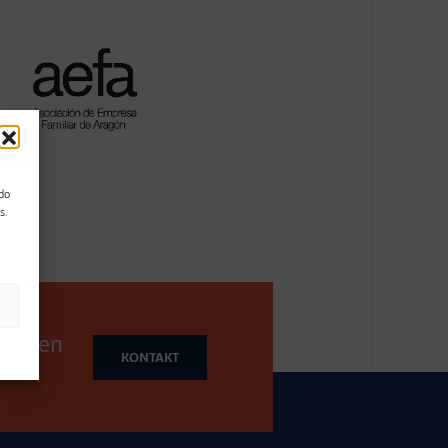
ndo
s.
gleiten
KONTAKT
e?