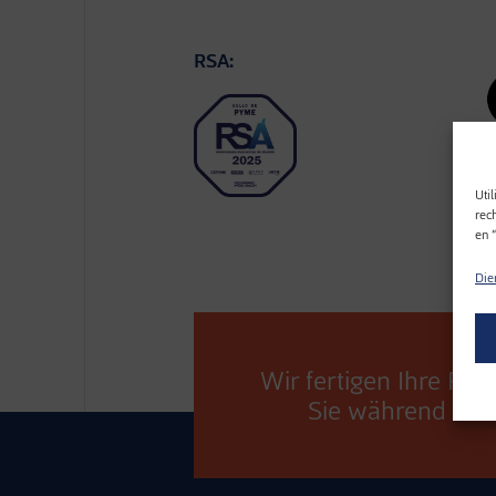
RSA:
Util
rec
en 
Die
Wir fertigen Ihre Pr
Sie während des