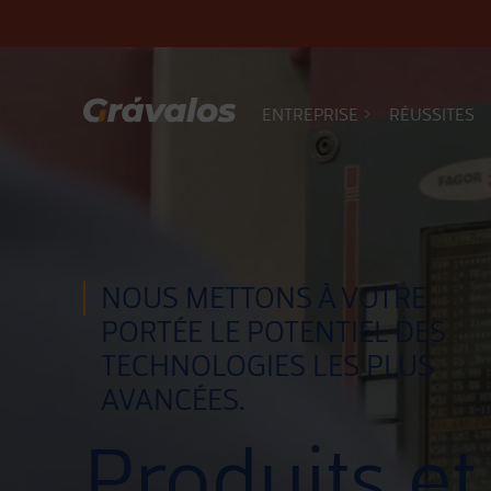
ENTREPRISE
RÉUSSITES
Navigation principale
NOUS METTONS À VOTRE
PORTÉE LE POTENTIEL DES
TECHNOLOGIES LES PLUS
AVANCÉES.
Produits et