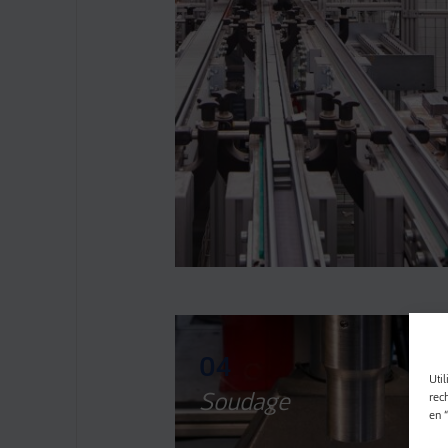
04
Util
Soudage
rec
en 