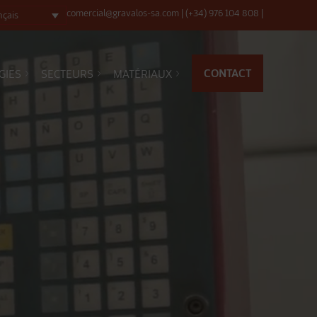
comercial@gravalos-sa.com
|
(+34) 976 104 808
|
nçais
CONTACT
GIES
SECTEURS
MATÉRIAUX