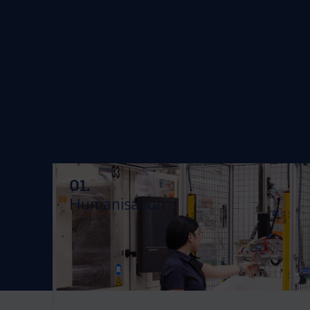
Nous fabriquons des pièces techniques d’inj
l’homologat
01.
Humanisation
Nous conservons le même interlocuteur tout