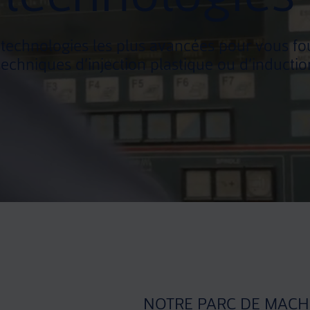
echnologies les plus avancées pour vous fou
echniques d’injection plastique ou d’inducti
NOTRE PARC DE MACH