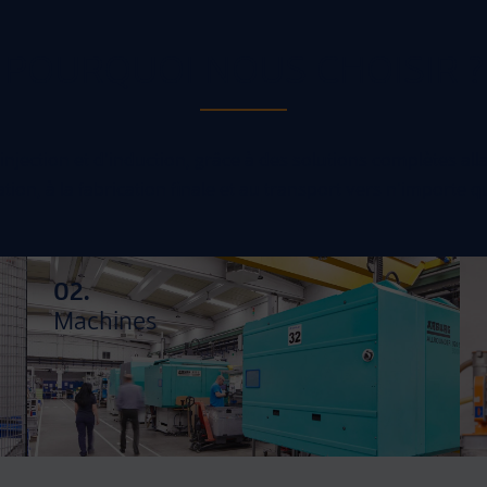
POURQUOI NOUS CHOISIR ?
ection et d’induction, grâce à des solutions complètes allant d
ion, à la fabrication finale et au transport vers n’importe q
02.
Machines
Des machines et des technologies de haut