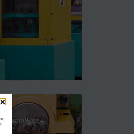
06
Estampillage
ndo
s.