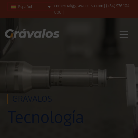
comercial@gravalos-sa.com
|
(+34) 976 104
Español
808
|
Navegación principal
GRÁVALOS
Tecnología