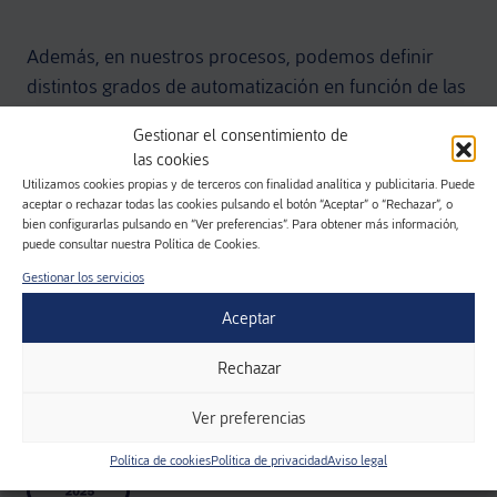
Además, en nuestros procesos, podemos definir
distintos grados de automatización en función de las
necesidades de cada trabajo: desde totalmente
Gestionar el consentimiento de
manual hasta 100% automatizado, incluyendo
las cookies
robotización, tecnología de test de fuga y
Utilizamos cookies propias y de terceros con finalidad analítica y publicitaria. Puede
continuidad eléctrica.
aceptar o rechazar todas las cookies pulsando el botón “Aceptar” o “Rechazar”, o
bien configurarlas pulsando en “Ver preferencias”. Para obtener más información,
puede consultar nuestra Política de Cookies.
Gestionar los servicios
Aceptar
Rechazar
RSA:
Ver preferencias
Política de cookies
Política de privacidad
Aviso legal