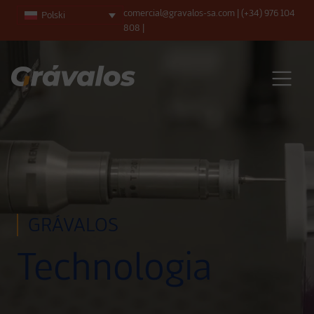
comercial@gravalos-sa.com
|
(+34) 976 104
Polski
808
|
Main Navigation
GRÁVALOS
Technologia