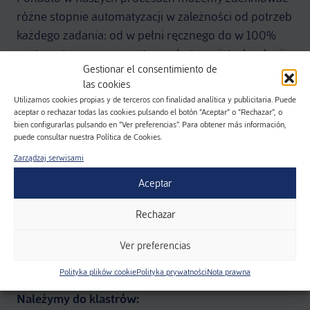
różne stopnie automatyzacji w zależności od potrzeb
każdego zadania: od w pełni ręcznego do w 100%
zautomatyzowanego, w tym robotyzacji, technologii
Gestionar el consentimiento de
testów szczelności i ciągłości elektrycznej.
las cookies
Utilizamos cookies propias y de terceros con finalidad analítica y publicitaria. Puede
aceptar o rechazar todas las cookies pulsando el botón “Aceptar” o “Rechazar”, o
bien configurarlas pulsando en “Ver preferencias”. Para obtener más información,
puede consultar nuestra Política de Cookies.
Zarządzaj serwisami
Aceptar
RSA:
Rechazar
Ver preferencias
Polityka plików cookie
Polityka prywatności
Nota prawna
Należymy do klastrów: