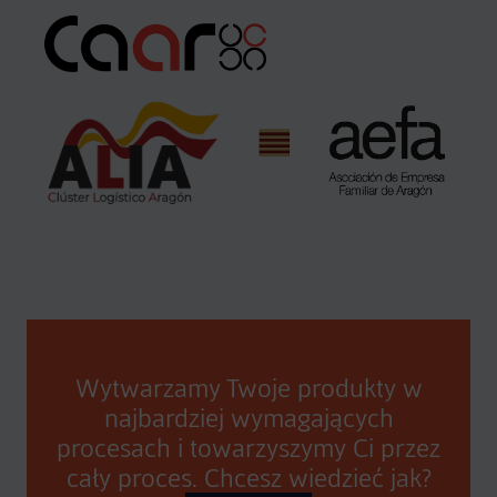
Wytwarzamy Twoje produkty w
najbardziej wymagających
procesach i towarzyszymy Ci przez
cały proces. Chcesz wiedzieć jak?