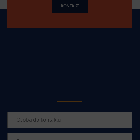
KONTAKT
POPROSIĆ O WIĘCEJ
INFORMACJI
Please leave this field empty.