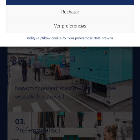
Utrzymujemy tego samego rozmówcę przez
cały cykl życia projektu.
Rechazar
Ver preferencias
02.
Polityka plików cookie
Polityka prywatności
Nota prawna
Maszyny
Najwyższy poziom maszyn i technologii we
wszystkich procesach
03.
Profesjonaliści