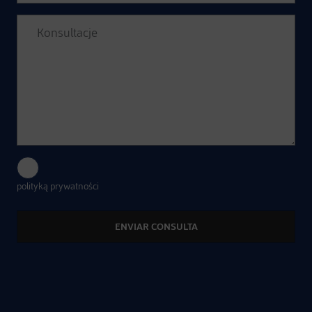
Wyrażam zgodę na przetwarzanie moich danych zgodnie z
polityką prywatności
.
Alternative: