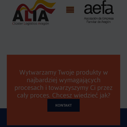
Wytwarzamy Twoje produkty w
najbardziej wymagających
procesach i towarzyszymy Ci przez
cały proces. Chcesz wiedzieć jak?
KONTAKT