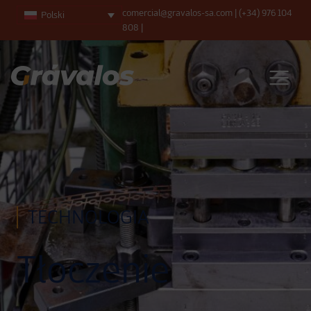
comercial@gravalos-sa.com
|
(+34) 976 104
Polski
808
|
Main Navigation
TECHNOLOGIA
Tłoczenie