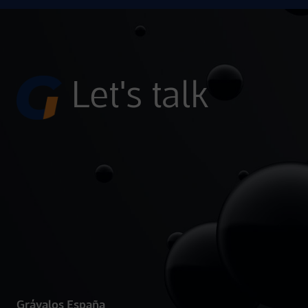
Let's talk
Grávalos España