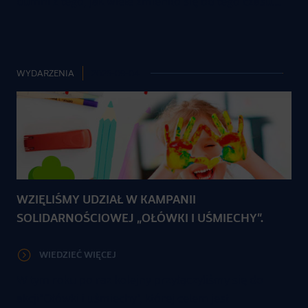
dumni z tego, jak wiele zmieniło się od tego czasu.…
WYDARZENIA
2025-09-04
WZIĘLIŚMY UDZIAŁ W KAMPANII
SOLIDARNOŚCIOWEJ „OŁÓWKI I UŚMIECHY”.
WIEDZIEĆ WIĘCEJ
W tym roku po raz kolejny przyłączyliśmy się do
akcji"Ołówki i uśmiechy", której celem jest