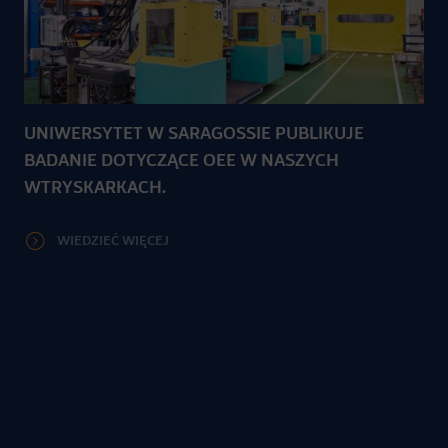
UNIWERSYTET W SARAGOSSIE PUBLIKUJE
BADANIE DOTYCZĄCE OEE W NASZYCH
WTRYSKARKACH.
WIEDZIEĆ WIĘCEJ
Międzynarodowe czasopismo specjalistyczne
Journal of Manufacturing and Materials Processing
opublikowało badanie na temat tego, w jaki sposób
ogólna efektywność sprzętu(OEE) może być
wykorzystywana jako strategiczny wskaźnik
wydajności w inteligentnej produkcji. Badania
przeprowadzone przez Sonię Val…