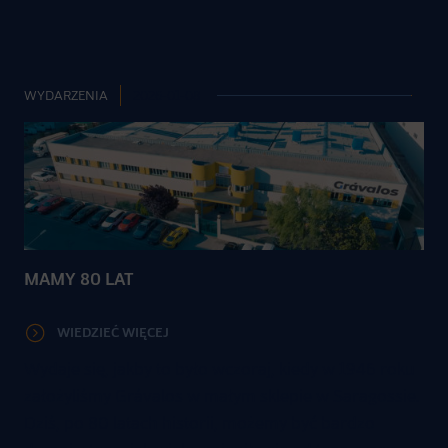
WYDARZENIA
2026-01-08
MAMY 80 LAT
WIEDZIEĆ WIĘCEJ
Wydaje się, jakby to było wczoraj, kiedy w 1946 roku
założyliśmy Grávalos w małym sklepie w Saragossie.
Dziś, po 80 latach historii, możemy być bardzo