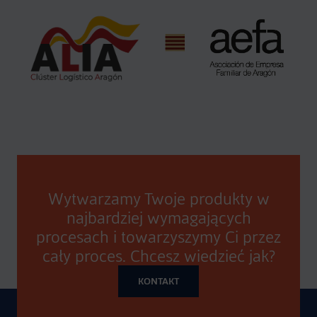
Wytwarzamy Twoje produkty w
najbardziej wymagających
procesach i towarzyszymy Ci przez
cały proces. Chcesz wiedzieć jak?
KONTAKT