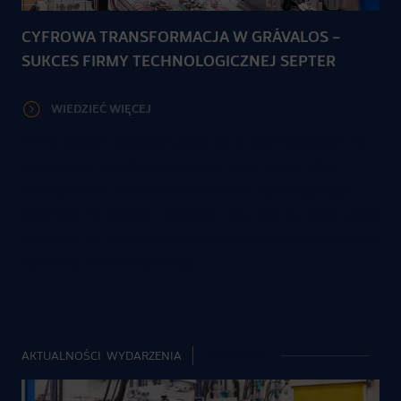
CYFROWA TRANSFORMACJA W GRÁVALOS –
SUKCES FIRMY TECHNOLOGICZNEJ SEPTER
WIEDZIEĆ WIĘCEJ
Firma Septer, specjalizująca się w technologiach dla
przemysłu, współpracowała z nami przez kilka
miesięcy nad wdrożeniem modelu operacyjnego
opartego na danych. Ogólnie rzecz biorąc, jego praca
polegała na: Opracowanie planu działania w zakresie
cyfryzacji dostosowanego…
AKTUALNOŚCI
,
WYDARZENIA
2026-06-04