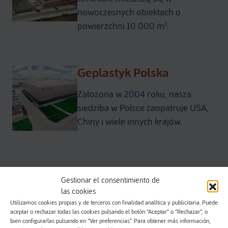
nowoczesnych obiektach o
powierzchni 10 000 m².
Geplastyk Polska
Założona w 2004 roku, nasza
siedziba w Polsce zaopatruje USA,
Chiny i wiele innych krajów.
Gravesa Maroko
Gestionar el consentimiento de
las cookies
Zainaugurowany w 2020 r. przy
Utilizamos cookies propias y de terceros con finalidad analítica y publicitaria. Puede
wsparciu marokańskiego rządu,
aceptar o rechazar todas las cookies pulsando el botón “Aceptar” o “Rechazar”, o
bien configurarlas pulsando en “Ver preferencias”. Para obtener más información,
umieszcza nas w ważnej