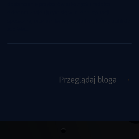
dostarczenie przyborów szkolnych i radości
dzieciom znajdującym się w trudnej sytuacji
społecznej oraz umilenie pobytu tym, którzy trafili do
szpitala.…
Przeglądaj bloga