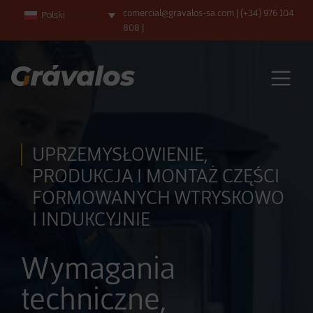
comercial@gravalos-sa.com
|
(+34) 976 104
Polski
808
|
Main Navigation
UPRZEMYSŁOWIENIE,
PRODUKCJA I MONTAŻ CZĘŚCI
FORMOWANYCH WTRYSKOWO
I INDUKCYJNIE
Wymagania
techniczne,