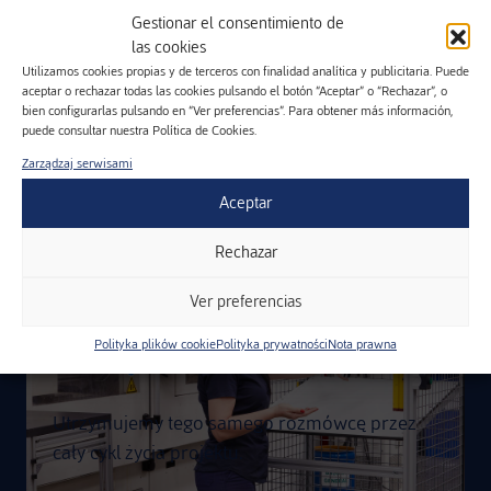
Wykonujemy techniczne części wtryskowe i
Gestionar el consentimiento de
indukcyjne, poprzez kompletne rozwiązania,
las cookies
począwszy od wstępnej analizy, industrializacji i
Utilizamos cookies propias y de terceros con finalidad analítica y publicitaria. Puede
aceptar o rechazar todas las cookies pulsando el botón “Aceptar” o “Rechazar”, o
homologacji, aż po końcową produkcję i transport
bien configurarlas pulsando en “Ver preferencias”. Para obtener más información,
do dowolnej lokalizacji.
puede consultar nuestra Política de Cookies.
Zarządzaj serwisami
Aceptar
01.
Rechazar
Humanizacja
Ver preferencias
Polityka plików cookie
Polityka prywatności
Nota prawna
Utrzymujemy tego samego rozmówcę przez
cały cykl życia projektu.