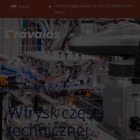
comercial@gravalos-sa.com
|
(+34) 976 104
Polski
808
|
Main Navigation
TECHNOLOGIA
Wtrysk części
technicznej