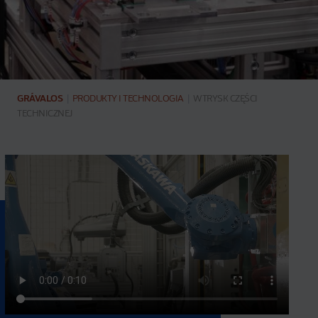
GRÁVALOS
|
PRODUKTY I TECHNOLOGIA
|
WTRYSK CZĘŚCI
TECHNICZNEJ