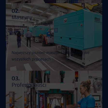
02.
Maszyny
Najwyższy poziom maszyn i technologii we
wszystkich procesach
03.
Profesjonaliści