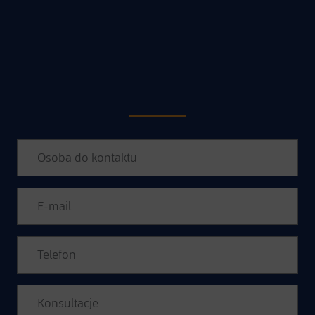
POPROSIĆ O WIĘCEJ
INFORMACJI
Please leave this field empty.