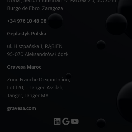
Noria", Sector Industrial I -7, Parcela 2 5, 50730 El
Burgo de Ebro, Zaragoza
+34 976 10 48 08
Geplastyk Polska
ul. Hiszpańska 1, RĄBIEŃ
95-070 Aleksandrów Łódzki
Gravesa Maroc
Zone Franche D’exportation,
Lot 120, – Tanger-Assilah,
Tanger, Tanger MA
gravesa.com
LinkedIn
Google
YouTube