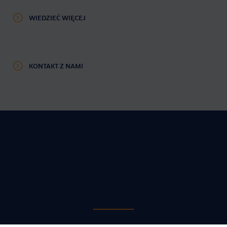
WIEDZIEĆ WIĘCEJ
KONTAKT Z NAMI
DLACZEGO WARTO NAS
WYBRAĆ?