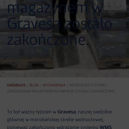
magazynem w
Gravesa zostało
zakończone.
GRÁVALOS
|
BLOG
|
WYDARZENIA
|
WDROŻENIE SYSTEMU
ZARZĄDZANIA MAGAZYNEM W GRAVESA ZOSTAŁO ZAKOŃCZONE.
To był ważny tydzień w
Gravesa
, naszej siedzibie
głównej w marokańskiej strefie wolnocłowej,
ponieważ zakończono wdrażanie systemu
WMS