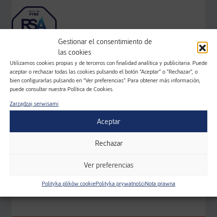
Gestionar el consentimiento de
las cookies
Utilizamos cookies propias y de terceros con finalidad analítica y publicitaria. Puede
Należymy do klastrów:
aceptar o rechazar todas las cookies pulsando el botón “Aceptar” o “Rechazar”, o
bien configurarlas pulsando en “Ver preferencias”. Para obtener más información,
puede consultar nuestra Política de Cookies.
Zarządzaj serwisami
Aceptar
Rechazar
Ver preferencias
Polityka plików cookie
Polityka prywatności
Nota prawna