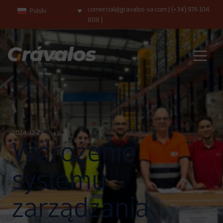
comercial@gravalos-sa.com
|
(+34) 976 104
Polski
808
|
Main Navigation
2024-11-29
Wdrożenie
systemu
zarządzania