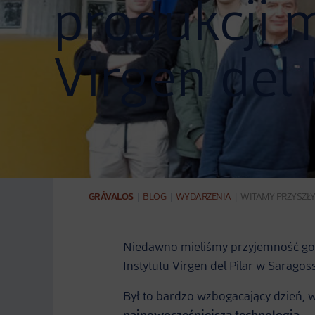
produkcji 
Virgen del 
GRÁVALOS
|
BLOG
|
WYDARZENIA
|
WITAMY PRZYSZŁY
Niedawno mieliśmy przyjemność goś
Instytutu Virgen del Pilar w Saragoss
Był to bardzo wzbogacający dzień, w