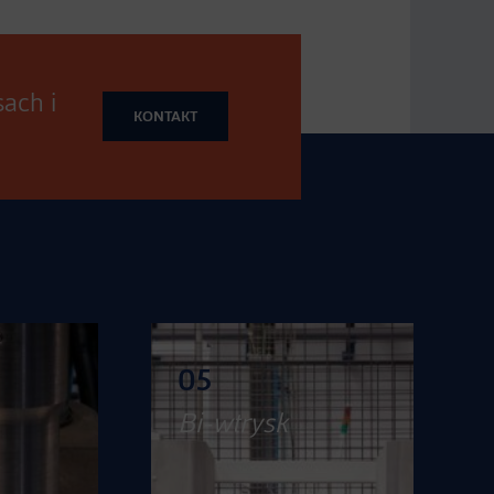
ach i
KONTAKT
06
Tłoczenie