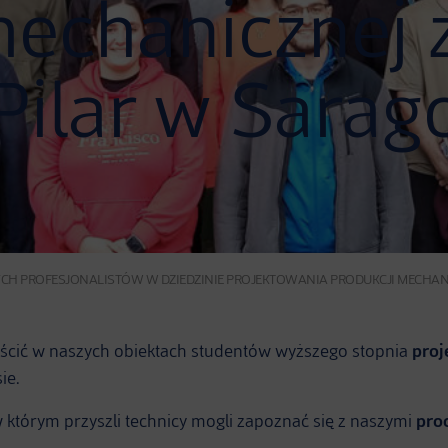
mechanicznej 
Pilar w Sarago
CH PROFESJONALISTÓW W DZIEDZINIE PROJEKTOWANIA PRODUKCJI MECHANICZ
cić w naszych obiektach studentów wyższego stopnia
proj
ie.
 którym przyszli technicy mogli zapoznać się z naszymi
pro